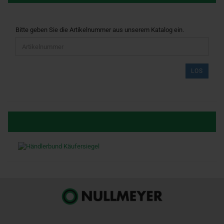
BITTE
Bitte geben Sie die Artikelnummer aus unserem Katalog ein.
GEBEN
SIE
DIE
ARTIKELNUMMER
LOS
AUS
UNSEREM
KATALOG
EIN.