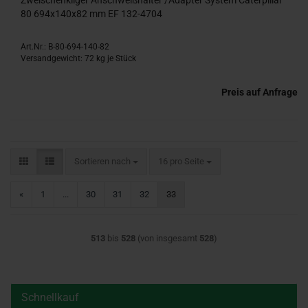
Zweischenkliger Anschweißhalter /Adapter System Caterpillar
80 694x140x82 mm EF 132-4704
Art.Nr.: B-80-694-140-82
Versandgewicht:
72
kg je Stück
Preis auf Anfrage
Sortieren nach
pro Seite
Sortieren nach
16 pro Seite
«
1
...
30
31
32
33
513
bis
528
(von insgesamt
528
)
Schnellkauf