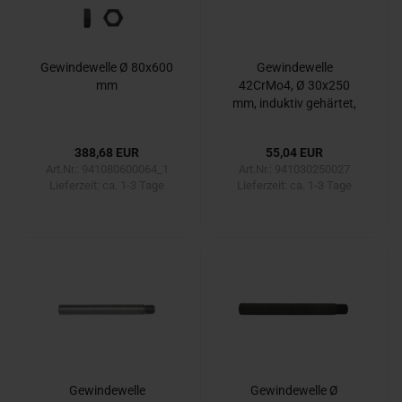
Gewindewelle Ø 80x600
Gewindewelle
mm
42CrMo4, Ø 30x250
mm, induktiv gehärtet,
55-60 HRC
388,68 EUR
55,04 EUR
Art.Nr.: 941080600064_1
Art.Nr.: 941030250027
Lieferzeit:
ca. 1-3 Tage
Lieferzeit:
ca. 1-3 Tage
Gewindewelle
Gewindewelle Ø