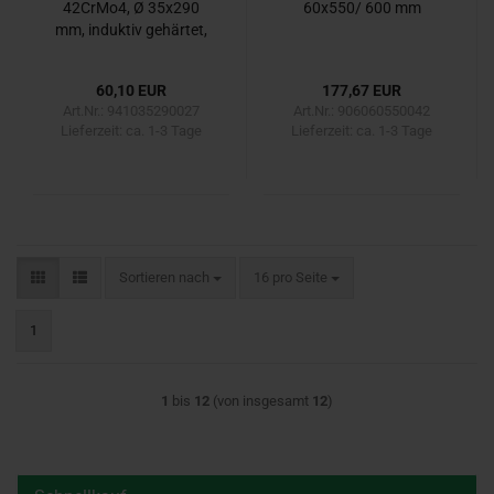
42CrMo4, Ø 35x290
60x550/ 600 mm
mm, induktiv gehärtet,
55-60 HRC
60,10 EUR
177,67 EUR
Art.Nr.: 941035290027
Art.Nr.: 906060550042
Lieferzeit:
ca. 1-3 Tage
Lieferzeit:
ca. 1-3 Tage
Sortieren nach
pro Seite
Sortieren nach
16 pro Seite
1
1
bis
12
(von insgesamt
12
)