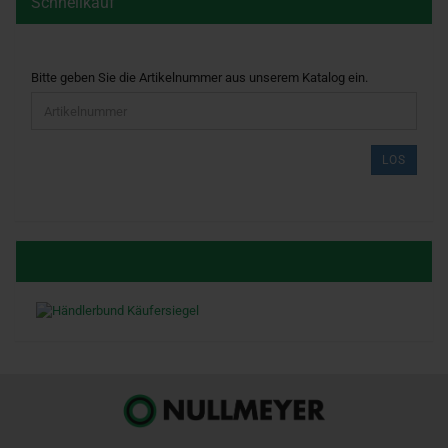
Schnellkauf
BITTE
Bitte geben Sie die Artikelnummer aus unserem Katalog ein.
GEBEN
SIE
DIE
ARTIKELNUMMER
LOS
AUS
UNSEREM
KATALOG
EIN.