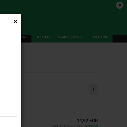
Login
Merkzettel
 Suche nach Abmessungen
Ihr Warenkorb
0x40x ...
0,00 EUR
GE
WEITERE
SUCHEN
% AKTIONEN %
ÜBER UNS
1
14,92 EUR
inkl. 19% MwSt. zzgl.
Versand