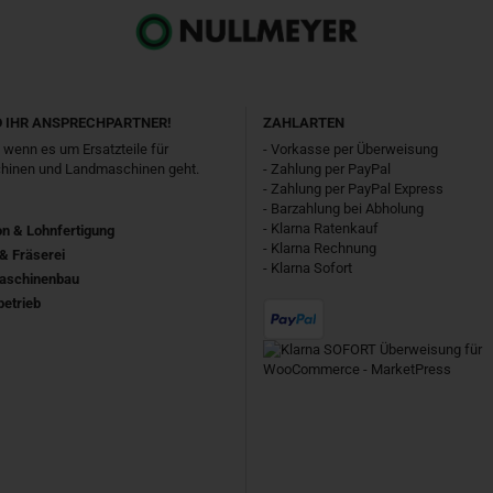
D IHR ANSPRECHPARTNER!
ZAHLARTEN
, wenn es um Ersatzteile für
- Vorkasse per Überweisung
inen und Landmaschinen geht.
- Zahlung per PayPal
- Zahlung per PayPal Express
- Barzahlung bei Abholung
- Klarna Ratenkauf
on & Lohnfertigung
- Klarna Rechnung
& Fräserei
- Klarna Sofort
aschinenbau
etrieb