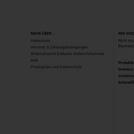
MEHR ÜBER...
WIR SIN
Impressum
Nicht nur
Baumasch
Versand- & Zahlungsbedingungen
Widerrufsrecht & Muster-Widerrufsformular
AGB
Produkti
Privatsphäre und Datenschutz
Dreherei 
Sonderm
Schweißb