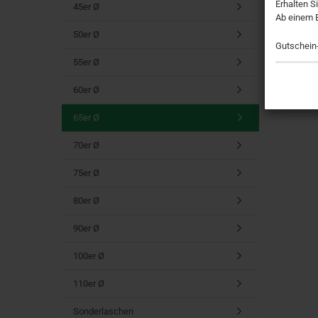
Erhalten S
45er Ø
Ab einem 
50er Ø
Gutschein
55er Ø
60er Ø
65er Ø
70er Ø
75er Ø
80er Ø
90er Ø
100er Ø
110er Ø
Sonderlaschen