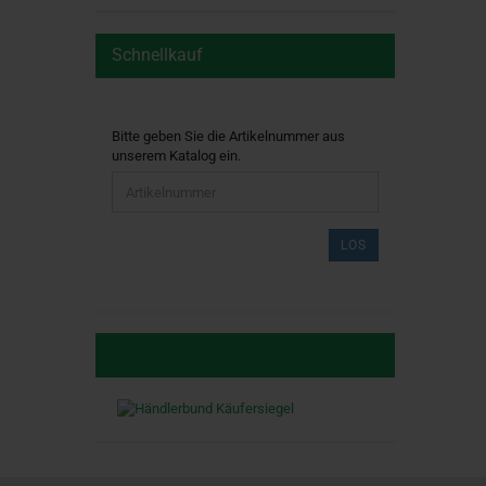
Schnellkauf
BITTE
Bitte geben Sie die Artikelnummer aus
GEBEN
unserem Katalog ein.
SIE
DIE
ARTIKELNUMMER
AUS
LOS
UNSEREM
KATALOG
EIN.