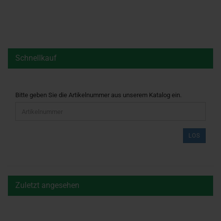
Schnellkauf
BITTE
Bitte geben Sie die Artikelnummer aus unserem Katalog ein.
GEBEN
SIE
DIE
ARTIKELNUMMER
LOS
AUS
UNSEREM
KATALOG
EIN.
Zuletzt angesehen