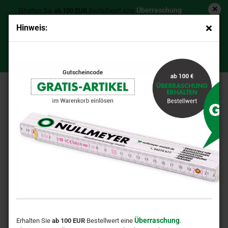
Überraschung
Erhalten Sie
ab 100 EUR
Bestellwert eine
.
Ab einem Bestellwert von 200 EUR schenken wir Ihnen einen
Hinweis:
Zollstock
hochwertigen
!
Ø 45x57/85x50 mm Reparatur Kragenbuchse, Stahl,
GRATIS-ARTIKEL
Gutschein-Code: >>>
<<<
gehärtet, schweißbar, IS
Überraschung
Erhalten Sie
ab 100 EUR
Bestellwert eine
.