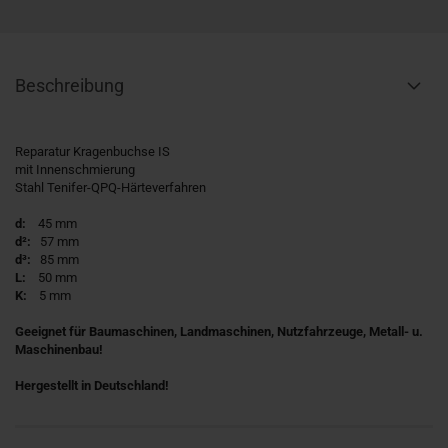
Beschreibung
Reparatur Kragenbuchse IS
mit Innenschmierung
Stahl Tenifer-QPQ-Härteverfahren
d:
45 mm
d²:
57 mm
d³:
85 mm
L:
50 mm
K:
5 mm
Geeignet für Baumaschinen, Landmaschinen, Nutzfahrzeuge, Metall- u.
Maschinenbau!
Hergestellt in Deutschland!