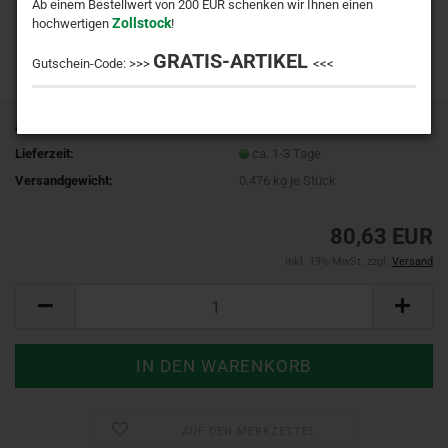
Ab einem Bestellwert von 200 EUR schenken wir Ihnen einen
Zollstock
hochwertigen
!
GRATIS-ARTIKEL
Gutschein-Code: >>>
<<<
Art.Nr.:
985045057050
Lieferzeit:
ca. 1-3 Tage
Versandgewicht:
0.476
kg je Stück
80,63 EUR
inkl. 19% MwSt. zzgl.
Versand
AUF DEN MERKZETTEL