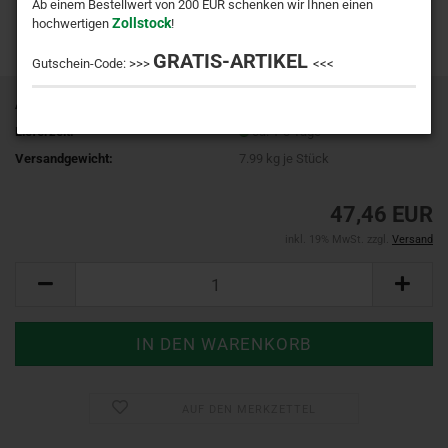
Ab einem Bestellwert von 200 EUR schenken wir Ihnen einen
Zollstock
hochwertigen
!
GRATIS-ARTIKEL
Gutschein-Code: >>>
<<<
Art.Nr.:
943036360011
Lieferzeit:
ca. 1-3 Tage
Versandgewicht:
7.99
kg je Stück
47,46 EUR
inkl. 19% MwSt. zzgl.
Versand
AUF DEN MERKZETTEL