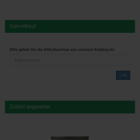
Schnellkauf
BITTE
Bitte geben Sie die Artikelnummer aus unserem Katalog ein.
GEBEN
SIE
DIE
ARTIKELNUMMER
LOS
AUS
UNSEREM
KATALOG
EIN.
Zuletzt angesehen