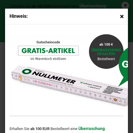
Überraschung
Erhalten Sie
ab 100 EUR
Bestellwert eine
.
Ab einem Bestellwert von 200 EUR schenken wir Ihnen einen
Hinweis:
Zollstock
hochwertigen
!
UNi Welle Ø 36x360 mm 42CrMo4
GRATIS-ARTIKEL
Gutschein-Code: >>>
<<<
Überraschung
Erhalten Sie
ab 100 EUR
Bestellwert eine
.