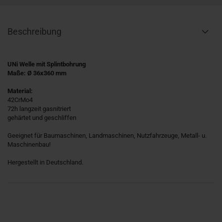
Beschreibung
UNi Welle mit Splintbohrung
Maße: Ø 36x360 mm
Material:
42CrMo4
72h langzeit gasnitriert
gehärtet und geschliffen
Geeignet für Baumaschinen, Landmaschinen, Nutzfahrzeuge, Metall- u.
Maschinenbau!
Hergestellt in Deutschland.