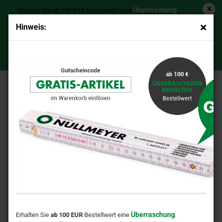
Überraschung
Erhalten Sie
ab 100 EUR
Bestellwert eine
.
Ab einem Bestellwert von 200 EUR schenken wir Ihnen einen
Hinweis:
Zollstock
hochwertigen
!
Ø 30x47/70x50 mm Reparatur Kragenbuchse, Stahl,
GRATIS-ARTIKEL
Gutschein-Code: >>>
<<<
gehärtet, schweißbar, IS
Überraschung
Erhalten Sie
ab 100 EUR
Bestellwert eine
.