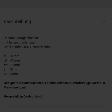
Beschreibung
Reparatur Kragenbuchse IS
mit Innenschmierung
Stahl Tenifer-QPQ-Härteverfahren
d:
30 mm
d²:
47 mm
d³:
70 mm
L:
50 mm
K:
5 mm
Geeignet für Baumaschinen, Landmaschinen, Nutzfahrzeuge, Metall- u.
Maschinenbau!
Hergestellt in Deutschland!