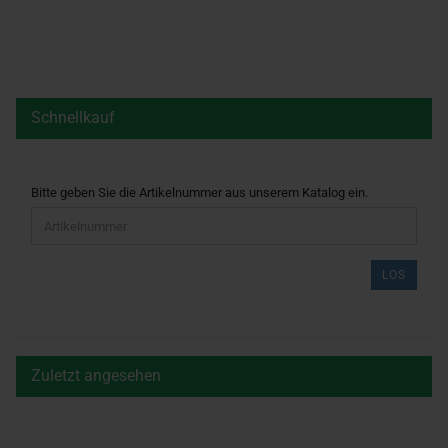
Schnellkauf
BITTE
Bitte geben Sie die Artikelnummer aus unserem Katalog ein.
GEBEN
SIE
DIE
ARTIKELNUMMER
LOS
AUS
UNSEREM
KATALOG
EIN.
Zuletzt angesehen