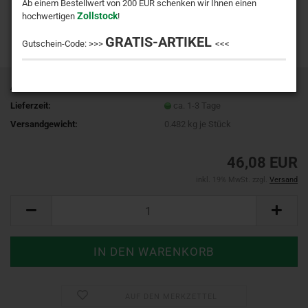
Ab einem Bestellwert von 200 EUR schenken wir Ihnen einen
Zollstock
hochwertigen
!
GRATIS-ARTIKEL
Gutschein-Code: >>>
<<<
Art.Nr.:
985030047050
Lieferzeit:
ca. 1-3 Tage
Versandgewicht:
0.482
kg je Stück
46,08 EUR
inkl. 19% MwSt. zzgl.
Versand
AUF DEN MERKZETTEL