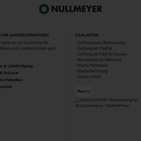
D IHR ANSPRECHPARTNER!
ZAHLARTEN
, wenn es um Ersatzteile für
- Vorkasse per Überweisung
inen und Landmaschinen geht.
- Zahlung per PayPal
- Zahlung per PayPal Express
- Barzahlung bei Abholung
- Klarna Ratenkauf
on & Lohnfertigung
- Klarna Rechnung
& Fräserei
- Klarna Sofort
aschinenbau
etrieb