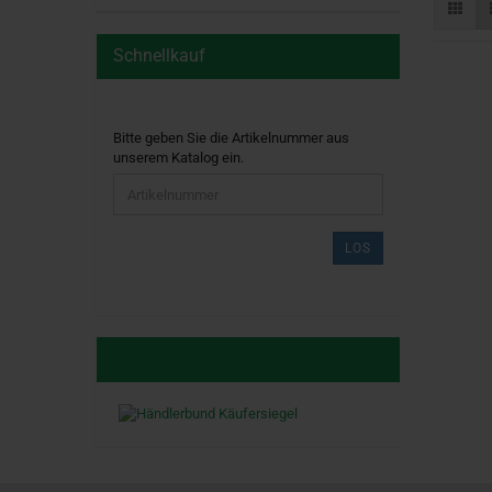
Schnellkauf
BITTE
Bitte geben Sie die Artikelnummer aus
GEBEN
unserem Katalog ein.
SIE
DIE
ARTIKELNUMMER
AUS
LOS
UNSEREM
KATALOG
EIN.