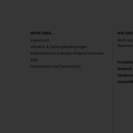
MEHR ÜBER...
WIR SIN
Impressum
Nicht nur
Baumasch
Versand- & Zahlungsbedingungen
Widerrufsrecht & Muster-Widerrufsformular
AGB
Produkti
Privatsphäre und Datenschutz
Dreherei 
Sonderm
Schweißb