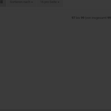
Sortieren nach
pro Seite
Sortieren nach
16 pro Seite
97
bis
99
(von insgesamt
99