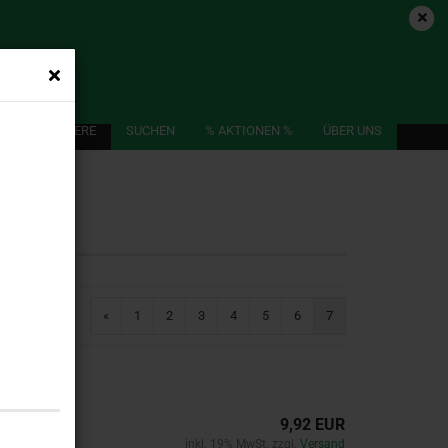
Login
Merkzettel
 Suche nach Abmessungen
Ihr Warenkorb
0x40x ...
0,00 EUR
GE
WEITERE
SUCHEN
% AKTIONEN %
ÜBER UNS
«
1
2
3
4
5
6
7
9,92 EUR
inkl. 19% MwSt. zzgl.
Versand