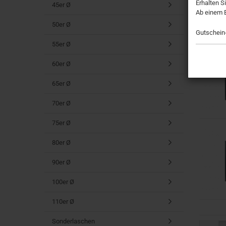
Erhalten S
45er Ø
Ab einem 
50er Ø
Gutschein
55er Ø
60er Ø
65er Ø
70er Ø
75er Ø
80er Ø
90er Ø
100er Ø
110er Ø
Sonderlaschen