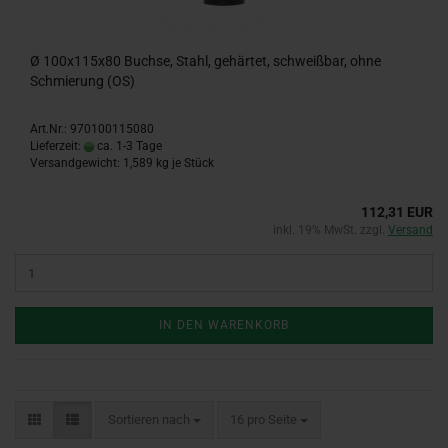
Ø 100x115x80 Buchse, Stahl, gehärtet, schweißbar, ohne
Schmierung (OS)
Art.Nr.: 970100115080
Lieferzeit:
ca. 1-3 Tage
Versandgewicht:
1,589
kg je Stück
112,31 EUR
inkl. 19% MwSt. zzgl.
Versand
IN DEN WARENKORB
Sortieren nach
pro Seite
Sortieren nach
16 pro Seite