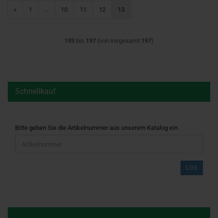
«
1
...
10
11
12
13
193
bis
197
(von insgesamt
197
)
Schnellkauf
BITTE
Bitte geben Sie die Artikelnummer aus unserem Katalog ein.
GEBEN
SIE
DIE
ARTIKELNUMMER
LOS
AUS
UNSEREM
KATALOG
EIN.