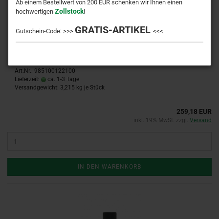
Ab einem Bestellwert von 200 EUR schenken wir Ihnen einen
Zollstock
hochwertigen
!
GRATIS-ARTIKEL
Gutschein-Code: >>>
<<<
Ø 100x122/140x100 mm Reparatur Kragenbuchse, Stahl,
gehärtet, schweißbar, IS
Art.Nr.: 985100122100
Lieferzeit:
ca. 1-3 Tage
Versandgewicht:
3,215
kg je Stück
259,18 EUR
inkl. 19% MwSt. zzgl.
Versand
IN DEN WARENKORB