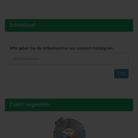
Schnellkauf
BITTE
Bitte geben Sie die Artikelnummer aus unserem Katalog ein.
GEBEN
SIE
DIE
ARTIKELNUMMER
LOS
AUS
UNSEREM
KATALOG
EIN.
Zuletzt angesehen