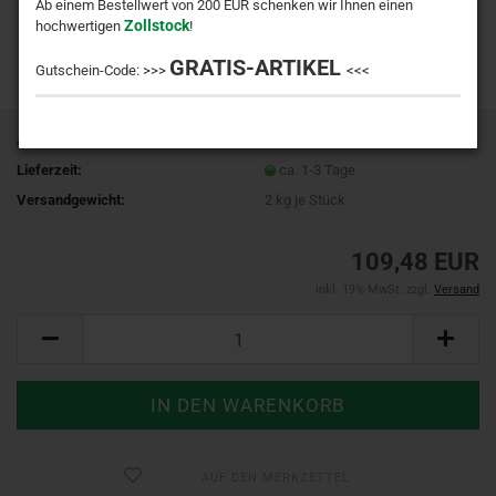
Ab einem Bestellwert von 200 EUR schenken wir Ihnen einen
Zollstock
hochwertigen
!
GRATIS-ARTIKEL
Gutschein-Code: >>>
<<<
Art.Nr.:
LCA65351
Lieferzeit:
ca. 1-3 Tage
Versandgewicht:
2
kg je Stück
109,48 EUR
inkl. 19% MwSt. zzgl.
Versand
AUF DEN MERKZETTEL