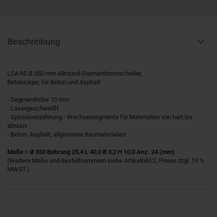
Beschreibung
LCA 65 Ø 350 mm Allround-Diamanttrennscheibe,
Betonsäger, für Beton und Asphalt
- Segmenthöhe 10 mm
- Lasergeschweißt
- Spezialverzahnung - Wechselsegmente für Materialien von hart bis
abrasiv
- Beton, Asphalt, allgemeine Baumaterialien
Maße = Ø 350 Bohrung 25,4 L 40,0 B 3,2 H 10,0 Anz. 24 (mm)
(Weitere Maße und Bestellnummern siehe Artikelbild 2, Preise zzgl. 19 %
MWST.)