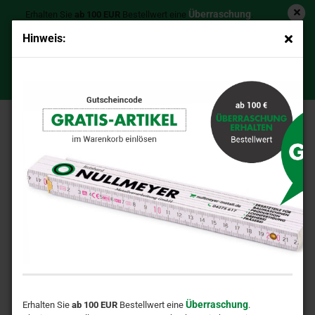
Überraschung
Erhalten Sie
ab 100 EUR
Bestellwert eine
.
Ab einem Bestellwert von 200 EUR schenken wir Ihnen einen
Hinweis:
Zollstock
hochwertigen
!
110er Ausgleichsscheibe 110x180x4,00 mm
GRATIS-ARTIKEL
Gutschein-Code: >>>
<<<
Überraschung
Erhalten Sie
ab 100 EUR
Bestellwert eine
.