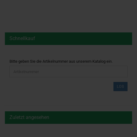
Schnellkauf
BITTE
Bitte geben Sie die Artikelnummer aus unserem Katalog ein.
GEBEN
SIE
DIE
ARTIKELNUMMER
LOS
AUS
UNSEREM
KATALOG
EIN.
Zuletzt angesehen