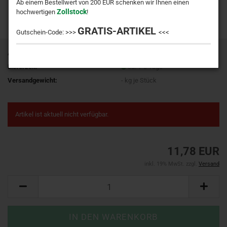
Ab einem Bestellwert von 200 EUR schenken wir Ihnen einen
Zollstock
hochwertigen
!
GRATIS-ARTIKEL
Gutschein-Code: >>>
<<<
Art.Nr.:
915110180400
Lieferzeit:
ca. 1-3 Tage
Versandgewicht:
-
kg je Stück
Artikel ist aktuell nicht verfügbar.
11,78 EUR
inkl. 19% MwSt. zzgl.
Versand