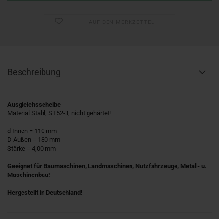
AUF DEN MERKZETTEL
Beschreibung
Ausgleichsscheibe
Material Stahl, ST52-3, nicht gehärtet!
d Innen = 110 mm
​D Außen = 180 mm
Stärke = 4,00 mm
Geeignet für Baumaschinen, Landmaschinen, Nutzfahrzeuge, Metall- u.
Maschinenbau!
Hergestellt in Deutschland!